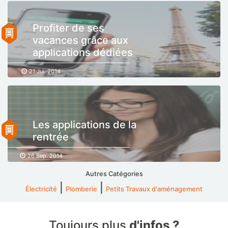
Profiter de ses
vacances grâce aux
applications dédiées
21 Jui. 2014
Les applications de la
rentrée
26 Sep. 2014
Autres Catégories
|
|
Électricité
Plomberie
Petits Travaux d'aménagement
Toujours plus
d'infos ?