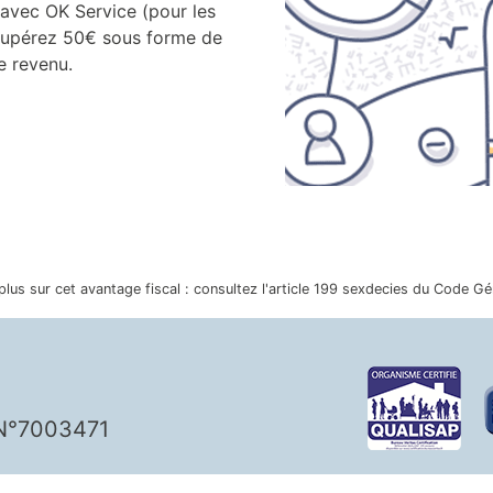
vec OK Service (pour les
écupérez 50€ sous forme de
e revenu.
plus sur cet avantage fiscal : consultez l'article 199 sexdecies du Code G
p N°7003471