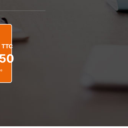
TTC
50
re