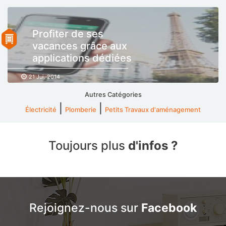
Profiter de ses
vacances grâce aux
applications dédiées
21 Jui. 2014
Autres Catégories
|
|
Électricité
Plomberie
Petits Travaux d'aménagement
Toujours plus
d'infos ?
Rejoignez-nous sur
Facebook