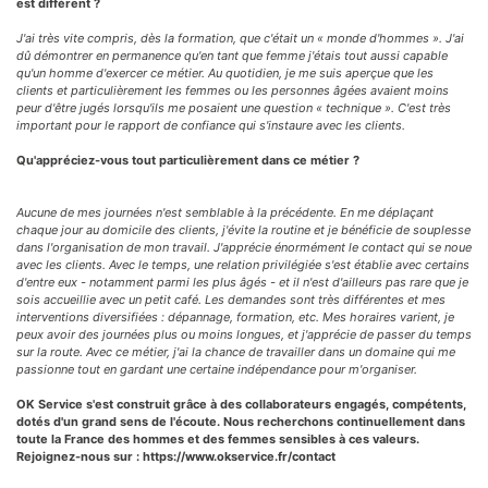
est différent ?
J'ai très vite compris, dès la formation, que c'était un « monde d'hommes ». J'ai
dû démontrer en permanence qu'en tant que femme j'étais tout aussi capable
qu'un homme d'exercer ce métier. Au quotidien, je me suis aperçue que les
clients et particulièrement les femmes ou les personnes âgées avaient moins
peur d'être jugés lorsqu'ils me posaient une question « technique ». C'est très
important pour le rapport de confiance qui s'instaure avec les clients.
Qu'appréciez-vous tout particulièrement dans ce métier ?
Aucune de mes journées n'est semblable à la précédente. En me déplaçant
chaque jour au domicile des clients, j'évite la routine et je bénéficie de souplesse
dans l'organisation de mon travail. J'apprécie énormément le contact qui se noue
avec les clients. Avec le temps, une relation privilégiée s'est établie avec certains
d'entre eux - notamment parmi les plus âgés - et il n'est d'ailleurs pas rare que je
sois accueillie avec un petit café. Les demandes sont très différentes et mes
interventions diversifiées : dépannage, formation, etc. Mes horaires varient, je
peux avoir des journées plus ou moins longues, et j'apprécie de passer du temps
sur la route. Avec ce métier, j'ai la chance de travailler dans un domaine qui me
passionne tout en gardant une certaine indépendance pour m'organiser.
OK Service s'est construit grâce à des collaborateurs engagés, compétents,
dotés d'un grand sens de l'écoute. Nous recherchons continuellement dans
toute la France des hommes et des femmes sensibles à ces valeurs.
Rejoignez-nous sur :
https://www.okservice.fr/contact