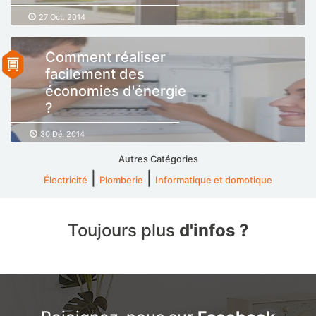
27 Oct. 2014
Comment réaliser
facilement des
économies d'énergie
?
30 Dé. 2014
Autres Catégories
|
|
Électricité
Plomberie
Informatique et domotique
Toujours plus
d'infos ?