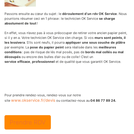
Passons ensuite au cœur du sujet : le
déroulement d’un rdv OK Service
. Nous
pourrions résumer ceci en 1 phrase : le technicien OK Service
se charge
absolument de tout
!
En effet, vous n’avez pas à vous préoccuper de retirer votre ancien papier peint,
si il y en a. Votre technicien OK Service s’en charge. Si vos
murs sont peints, il
les lessivera
. S’ils sont neufs, il pourra
appliquer une sous couche de plâtre
par exemple. La
pose du papier peint
sera réalisée dans les
meilleures
conditions
: pas de risque de lés mal posés, pas de
bords mal collés ou mal
découpés
ou encore des bulles d’air ou de colle ! C’est un
service efficace
,
professionnel
et de qualité que vous garantit OK Service.
Pour prendre rendez-vous, rendez-vous sur notre
www.okservice.fr/devis
site
ou contactez-nous au
04 86 77 89 24.
Prendre RDV