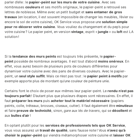
parler d’elle : le
papier-peint sur les murs de votre cuisine
. Avec ses
nombreuses
couleurs
et ses motifs originaux, le papier-peint a retrouvé ses
lettres de noblesse. Même avec un petit budget et
sans entamer de gros
travaux
(en location, il est souvent impossible de changer les meubles, l’évier ou
encore le sol de votre cuisine), OK Service vous propose une
solution simple
pour re-décorer votre cuisine
. Vous vouliez du changement et du pep’s pour
votre cuisine ? Le papier peint, en version
vintage
, esprit «
jungle
» ou
loft
est LA
solution !
Si la
tendance des murs peints
est toujours très présente, le
papier-
peint
possède de nombreux avantages. Il est tout d’abord
moins onéreux
. En
effet, vous aurez besoin de plusieurs pots de couleurs différentes pour
dynamiser votre cuisine avec des pans de diverses couleurs. Avec le papier-
peint, un
seul style suffit
. Mais ce n’est pas tout : le
papier peint à motifs
par
exemple apporte plus de mordant qu’une couleur de peinture unie.
Certains font le choix de poser eux-mêmes leur papier-peint. Le
rendu n’est pas
toujours parfait
! D’autant plus que plusieurs étapes sont nécessaires. En effet, il
faut
préparer les murs
puis
acheter tout le matériel nécessaire
(papiers
peints, colle, tréteaux, brosses, ciseaux, cutter). Il faut également être
minutieux
et faire
preuve de technicité
, sinon,
gare aux lés de travers
, qui se
décollent
et
aux
bulles d’air
!
En optant plutôt pour les
services de professionnels tels que OK Service
,
vous vous assurez un
travail de qualité
, sans fausse note ! Vous
n’avez qu’à
choisir le papier-peint
qui viendra métamorphoser votre cuisine et
laisser OK