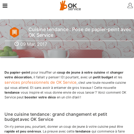
Cuisine tendance : Pose de papier-peint avec
OK Service
09 Mar. 2017
Du papier-peint
pour insuffler un
coup de jeune à votre cuisine
et
changer
votre décoration
, il fallait y penser ! Et pourtant, avec un
petit budget
et les
services professionnels de OK Service
, c’est une toute nouvelle cuisine
qui vous attend. Et sans avoir à entamer de gros travaux ! Cette nouvelle
tendance
vous inspire et vous donne envie de vous lancer ? Voici comment OK
Service peut
booster votre déco
en un clin d’œil !
Une cuisine tendance : grand changement et petit
budget avec OK Service
On n’y pense peu, pourtant, donner un coup de jeune à votre cuisine peut être
rapide et peu onéreux
. La preuve avec cette
tendance
qui commence à faire